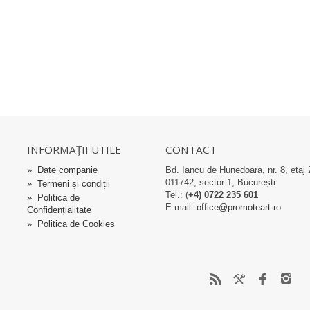
INFORMAȚII UTILE
CONTACT
»
Date companie
Bd. Iancu de Hunedoara, nr. 8, etaj 
011742, sector 1, București
»
Termeni și condiții
Tel.: (
+4) 0722 235 601
»
Politica de
E-mail:
office@promoteart.ro
Confidențialitate
»
Politica de Cookies