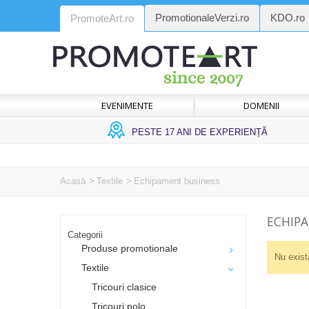
PromotionaleVerzi.ro
KDO.ro
PromoteArt.ro
EVENIMENTE
DOMENII
PESTE 17 ANI DE EXPERIENȚĂ
Acasă
>
Textile
>
Echipament business
ECHIP
Categorii
Produse promotionale
Nu exist
Textile
Tricouri clasice
Tricouri polo