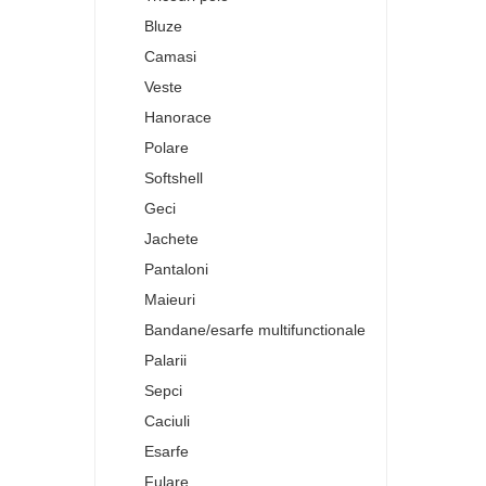
Bluze
Camasi
Veste
Hanorace
Polare
Softshell
Geci
Jachete
Pantaloni
Maieuri
Bandane/esarfe multifunctionale
Palarii
Sepci
Caciuli
Esarfe
Fulare