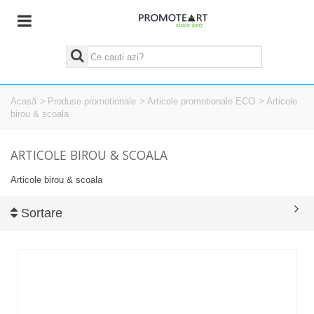
Acasă
>
Produse promotionale
>
Articole promotionale ECO
>
Articole
birou & scoala
ARTICOLE BIROU & SCOALA
Articole birou & scoala
Sortare