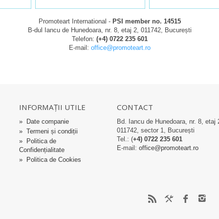
Promoteart International -
PSI member no. 14515
B-dul Iancu de Hunedoara, nr. 8, etaj 2, 011742, București
Telefon:
(+4) 0722 235 601
E-mail:
office@promoteart.ro
INFORMAȚII UTILE
CONTACT
»
Date companie
Bd. Iancu de Hunedoara, nr. 8, etaj 
011742, sector 1, București
»
Termeni și condiții
Tel.: (
+4) 0722 235 601
»
Politica de
E-mail:
office@promoteart.ro
Confidențialitate
»
Politica de Cookies