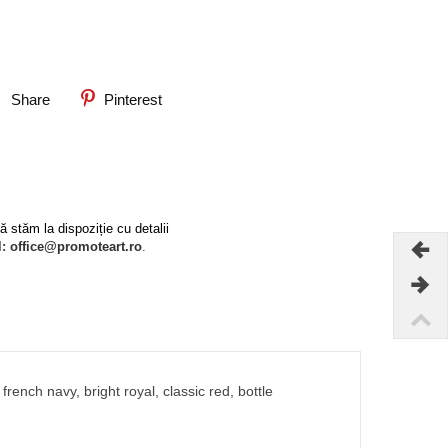
Share
Pinterest
ă stăm la dispoziție cu detalii
l:
office@promoteart.ro
.
rench navy, bright royal, classic red, bottle