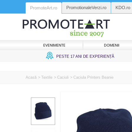
PromotionaleVerzi.ro
KDO.ro
PromoteArt.ro
EVENIMENTE
DOMENII
PESTE 17 ANI DE EXPERIENȚĂ
Acasă
>
Textile
>
Caciuli
>
Caciula Printers Beanie