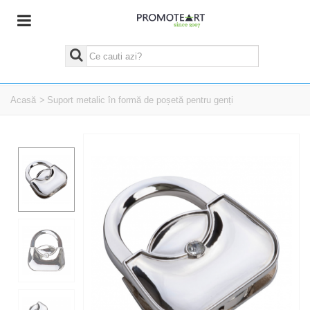
Acasă
>
Suport metalic în formă de poșetă pentru genți